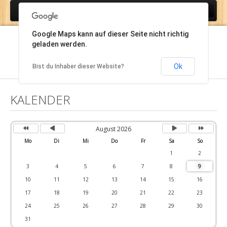
Jahr
Monat
Monat
Jahr
Start
Google Maps kann auf dieser Seite nicht richtig
Lebenslauf
geladen werden.
Publikationen
Ok
Bist du Inhaber dieser Website?
Fortbildungen
KALENDER
Projekte
Weltexpresso
August 2026
Kontakt
Mo
Di
Mi
Do
Fr
Sa
So
1
2
3
4
5
6
7
8
9
10
11
12
13
14
15
16
17
18
19
20
21
22
23
24
25
26
27
28
29
30
31